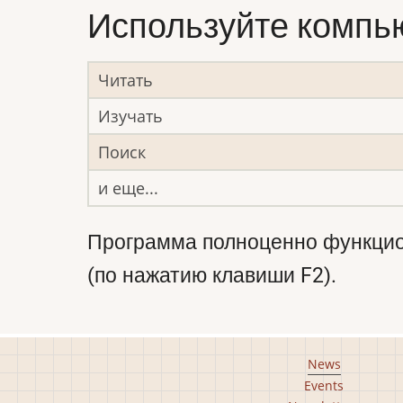
Используйте компью
Читать
Изучать
Поиск
и еще...
Программа полноценно функцион
(по нажатию клавиши F2).
Footer
News
Events
main