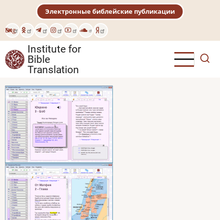
Skip
Электронные библейские публикации
to
main
Eng
content
Institute for
Bible
Translation