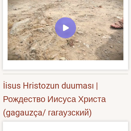
İisus Hristozun duuması |
Рождество Иисуса Христа
(gagauzça/ гагаузский)