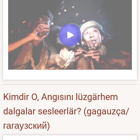
Kimdir O, Angısını lüzgärhem
dalgalar sesleerlär? (gagauzça/
гагаузский)