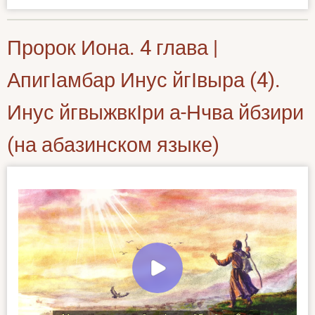
Пророк Иона. 4 глава |
АпигӀамбар Инус йгӀвыра (4).
Инус йгвыжвкӀри а-Нчва йбзири
(на абазинском языке)