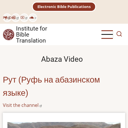
Skip
Electronic Bible Publications
to
main
Рус
Deu
content
Institute for
Bible
Translation
Abaza Video
Рут (Руфь на абазинском
языке)
Visit the channel