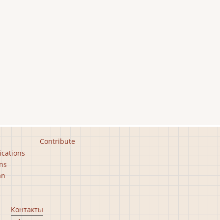
Contribute
ications
ns
an
Контакты