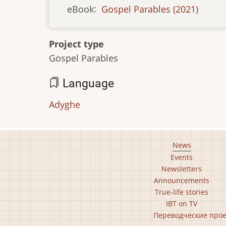
eBook
:
Gospel Parables (2021)
Project type
Gospel Parables
Language
Adyghe
Footer
News
Events
main
Newsletters
menu
Announcements
True-life stories
IBT on TV
Footer
Переводческие про