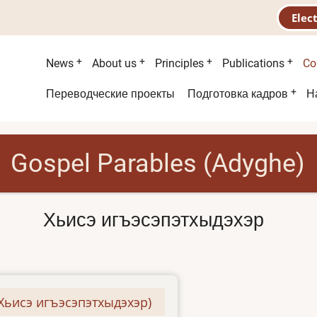
Elec
Main
News
About us
Principles
Publications
Co
menu
Second
Переводческие проекты
Подготовка кадров
Н
menu
Gospel Parables (Adyghe)
Хьисэ игъэсэпэтхыдэхэр
(Хьисэ игъэсэпэтхыдэхэр)