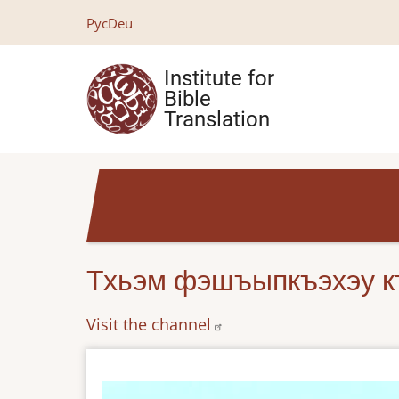
Skip
Рус
Deu
to
main
Institute for
content
Bible
Translation
Тхьэм фэшъыпкъэхэу к
Visit the channel