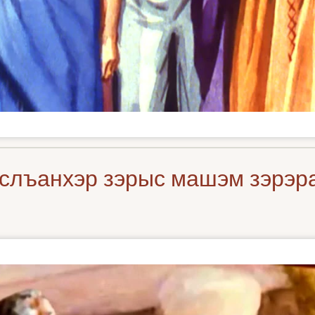
слъанхэр зэрыс машэм зэрэра