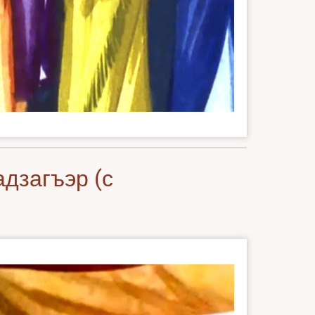
дзагъэр (с