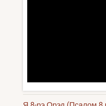
Я 8-рэ Орэд (Псалом 8