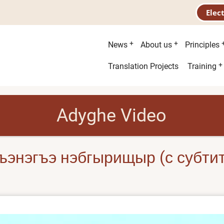
Elec
Main
News
About us
Principles
menu
Second
Translation Projects
Training
menu
Adyghe Video
ъэнэгъэ нэбгырищыр (с субти