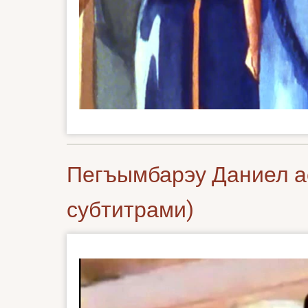
Пегъымбарэу Даниел а
субтитрами)