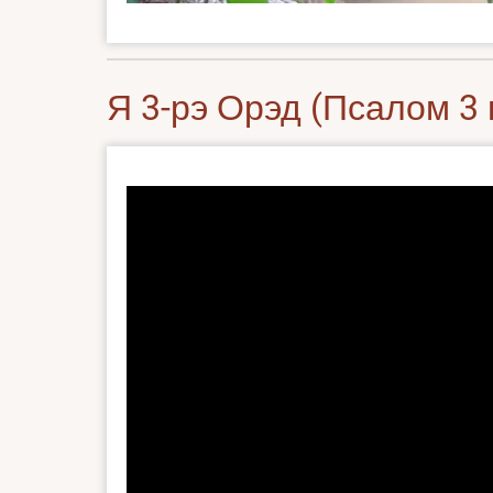
Я 3-рэ Орэд (Псалом 3