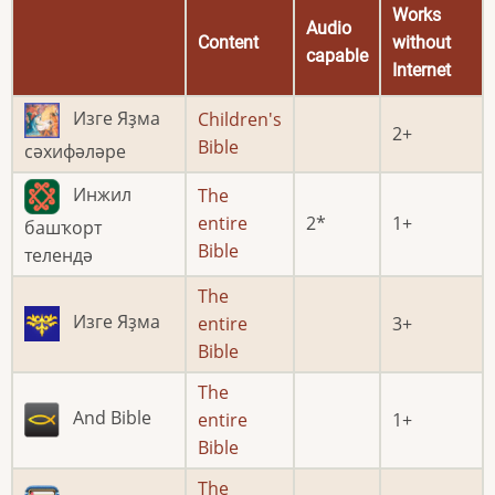
Works
Audio
Content
without
capable
Internet
Изге Яҙма
Children's
2
Bible
сәхифәләре
Инжил
The
entire
2
1
башҡорт
Bible
телендә
The
Изге Яҙма
entire
3
Bible
The
And Bible
entire
1
Bible
The