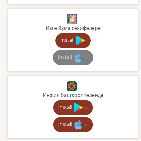
Изге Яҙма сәхифәләре
Install
Install
Инжил башҡорт телендә
Install
Install