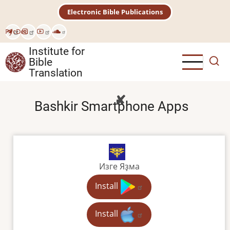
Skip
Electronic Bible Publications
to
main
Рус
Deu
content
Institute for
Bible
Translation
Bashkir Smartphone Apps
Изге Яҙма
Install
Install