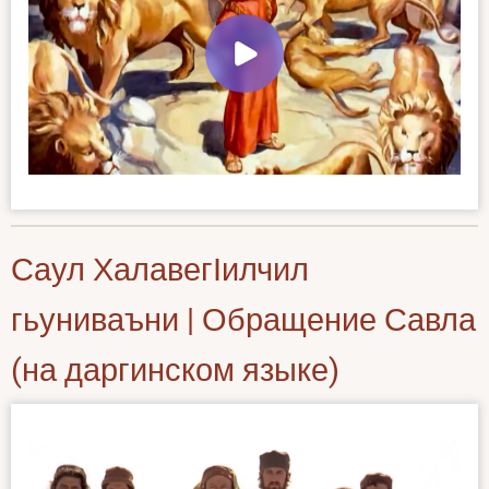
Саул ХалавегӀилчил
гьуниваъни | Обращение Савла
(на даргинском языке)