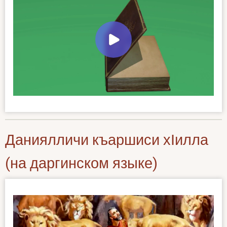
Даниялличи къаршиси хӀилла
(на даргинском языке)