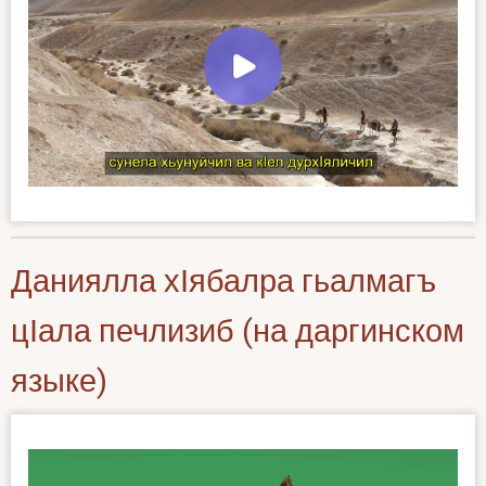
Даниялла хӀябалра гьалмагъ
цӀала печлизиб (на даргинском
языке)