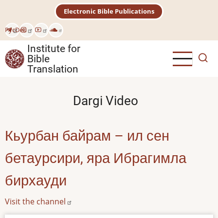
Skip
Electronic Bible Publications
to
main
Рус
Deu
content
Institute for
Bible
Translation
Dargi Video
Кьурбан байрам – ил сен
бетаурсири, яра Ибрагимла
бирхауди
Visit the channel