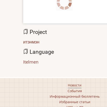
file
Project
итэнмэн
Language
Itelmen
Footer
Новости
События
main
Информационный бюллетень
menu
Избранные статьи