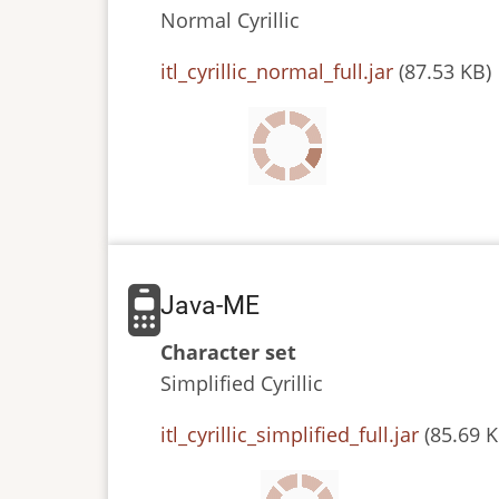
Normal
Cyrillic
JAR
itl_cyrillic_normal_full.jar
(87.53 KB)
or
JAD
file
Java-ME
Character set
Simplified
Cyrillic
JAR
itl_cyrillic_simplified_full.jar
(85.69 K
or
JAD