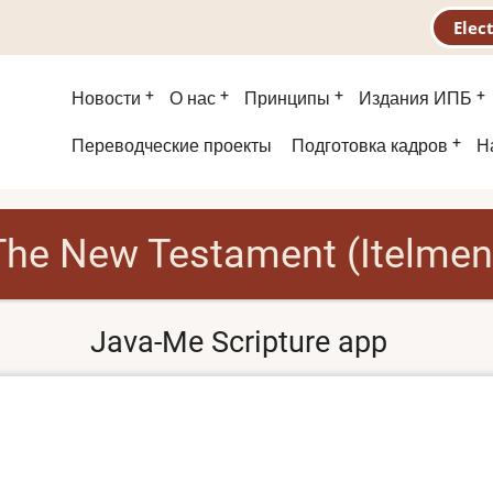
Elec
Main
Новости
О нас
Принципы
Издания ИПБ
menu
Second
Переводческие проекты
Подготовка кадров
Н
menu
The New Testament (Itelmen
Java-Me Scripture app