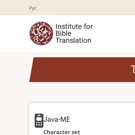
Skip
Рус
to
main
Institute for
content
Bible
Translation
Java-ME
Character set