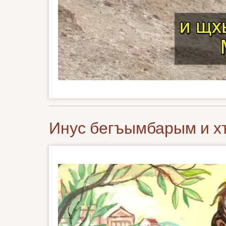
Инус бегъымбарым и хъ