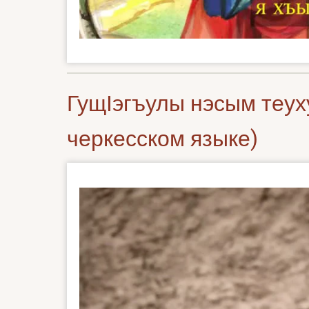
ГущӀэгъулы нэсым теух
черкесском языке)