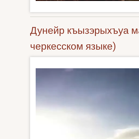
Дунейр къызэрыхъуа ма
черкесском языке)