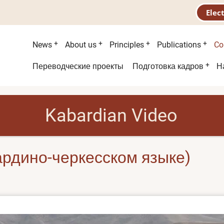
Elec
Main
News
About us
Principles
Publications
Co
menu
Second
Переводческие проекты
Подготовка кадров
Н
menu
Kabardian Video
ардино-черкесском языке)