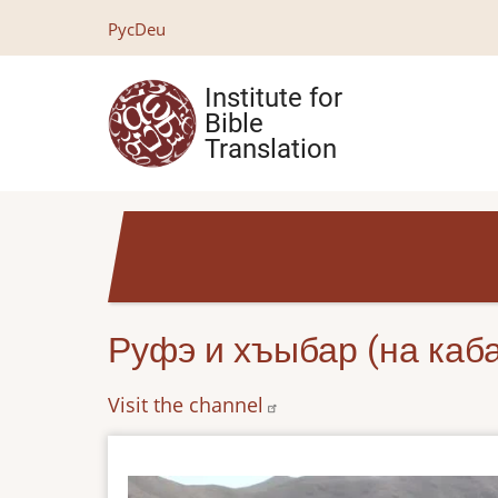
Skip
Рус
Deu
to
main
Institute for
content
Bible
Translation
Руфэ и хъыбар (на каб
Visit the channel