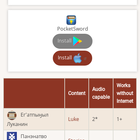
PocketSword
Install
Install
Works
Audio
Content
without
capable
Internet
Ег'атпыӈыл
Luke
2
1
Луканин
Панэнатво