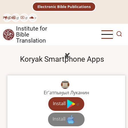
Skip
Electronic Bible Publications
to
main
Рус
Deu
content
Institute for
Bible
Translation
Koryak Smartphone Apps
Ег'атпыӈыл Луканин
Install
Install