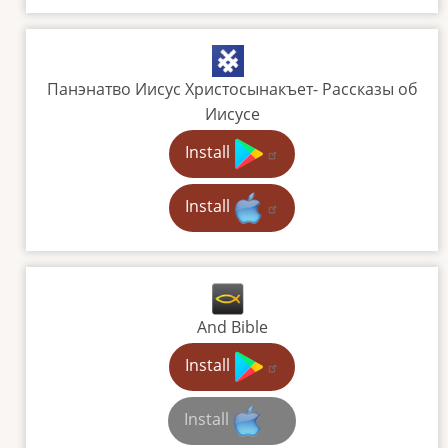
Панэнатво Иисус Христосынакъет- Рассказы об
Иисусе
Install
Install
And Bible
Install
Install