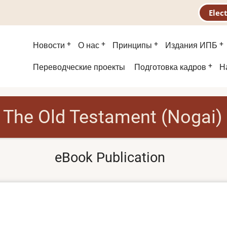
Elec
Main
Новости
О нас
Принципы
Издания ИПБ
menu
Second
Переводческие проекты
Подготовка кадров
Н
menu
The Old Testament (Nogai)
eBook Publication