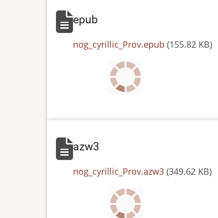
epub
File
nog_cyrillic_Prov.epub
(155.82 KB)
azw3
File
nog_cyrillic_Prov.azw3
(349.62 KB)