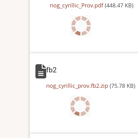
File
nog_cyrillic_Prov.pdf
(448.47 KB)
fb2
File
nog_cyrillic_prov.fb2.zip
(75.78 KB)