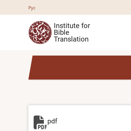
Skip
Рус
to
main
Institute for
content
Bible
Translation
pdf