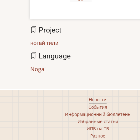
Project
ногай тили
Language
Nogai
Footer
Новости
События
main
Информационный бюллетень
menu
Избранные статьи
ИПБ на ТВ
Разное