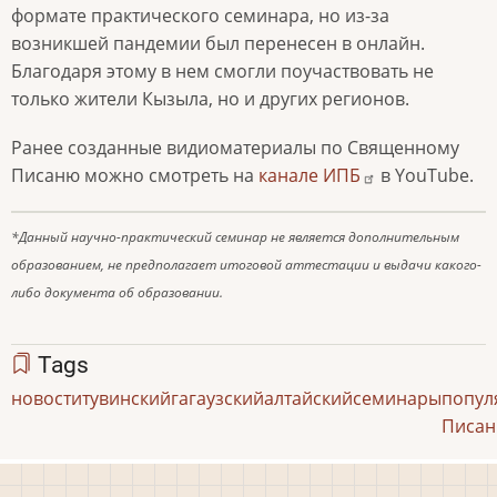
формате практического семинара, но из-за
возникшей пандемии был перенесен в онлайн.
Благодаря этому в нем смогли поучаствовать не
только жители Кызыла, но и других регионов.
Ранее созданные видиоматериалы по Священному
Писаню можно смотреть на
канале ИПБ
в YouTube.
*Данный научно-практический семинар не является дополнительным
образованием, не предполагает итоговой аттестации и выдачи какого-
либо документа об образовании.
Tags
новости
тувинский
гагаузский
алтайский
семинары
попул
Писан