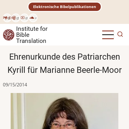
Skip
Elektronische Bibelpublikationen
to
main
Рус
Eng
content
Institute for
Bible
Translation
Ehrenurkunde des Patriarchen
Kyrill für Marianne Beerle-Moor
09/15/2014