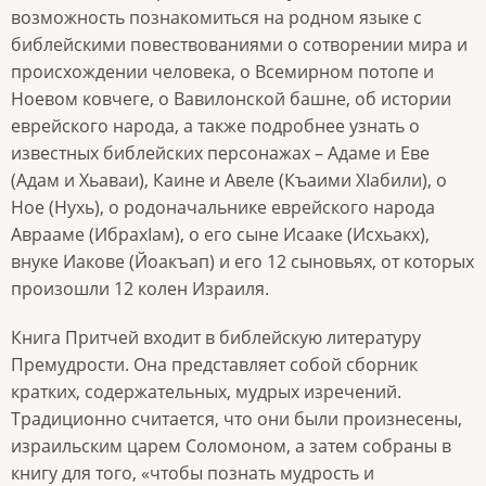
возможность познакомиться на родном языке с
библейскими повествованиями о сотворении мира и
происхождении человека, о Всемирном потопе и
Ноевом ковчеге, о Вавилонской башне, об истории
еврейского народа, а также подробнее узнать о
известных библейских персонажах – Адаме и Еве
(Адам и Хьаваи), Каине и Авеле (Къаими Хӏабили), о
Ное (Нухь), о родоначальнике еврейского народа
Аврааме (Ибрахӏам), о его сыне Исааке (Исхьакх),
внуке Иакове (Йоакъап) и его 12 сыновьях, от которых
произошли 12 колен Израиля.
Книга Притчей входит в библейскую литературу
Премудрости. Она представляет собой сборник
кратких, содержательных, мудрых изречений.
Традиционно считается, что они были произнесены,
израильским царем Соломоном, а затем собраны в
книгу для того, «чтобы познать мудрость и