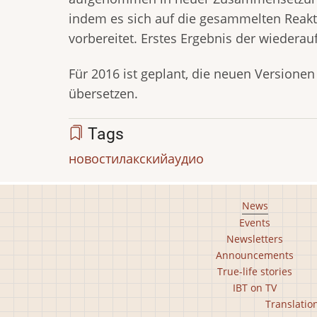
indem es sich auf die gesammelten Reakti
vorbereitet. Erstes Ergebnis der wieder
Für 2016 ist geplant, die neuen Version
übersetzen.
Tags
новости
лакский
аудио
Footer
News
Events
main
Newsletters
menu
Announcements
True-life stories
IBT on TV
Footer
Translatio