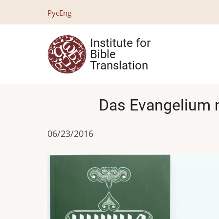
Skip
Рус
Eng
to
main
Institute for
content
Bible
Translation
Das Evangelium n
06/23/2016