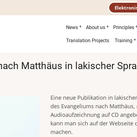
Elektroni
Main
News
About us
Principles
menu
Second
Translation Projects
Training
menu
ach Matthäus in lakischer Spr
Eine neue Publikation in lakische
des Evangeliums nach Matthäus, 
Audioaufzeichnung auf CD angeb
kann man sich auf der Webseite de
machen.