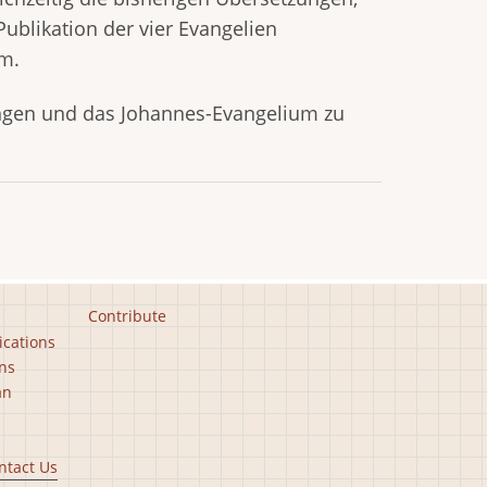
ublikation der vier Evangelien
um.
ingen und das Johannes-Evangelium zu
Contribute
ications
ns
an
ntact Us