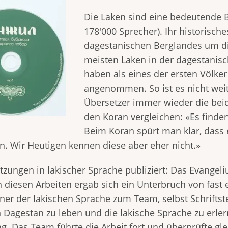
Die Laken sind eine bedeutende 
178'000 Sprecher). Ihr historisch
dagestanischen Berglandes um di
meisten Laken in der dagestanis
haben als eines der ersten Völker
angenommen. So ist es nicht weite
Übersetzer immer wieder die beid
den Koran vergleichen: «Es finden
Beim Koran spürt man klar, dass e
n. Wir Heutigen kennen diese aber eher nicht.»
tzungen in lakischer Sprache publiziert: Das Evange
 diesen Arbeiten ergab sich ein Unterbruch von fast 
nner der lakischen Sprache zum Team, selbst Schriftst
n Dagestan zu leben und die lakische Sprache zu erle
as Team führte die Arbeit fort und überprüfte glei