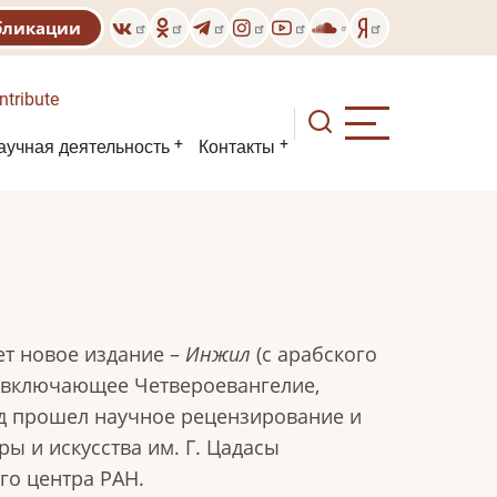
бликации
ntribute
аучная деятельность
Контакты
ет новое издание –
Инжил
(с арабского
 включающее Четвероевангелие,
од прошел научное рецензирование и
ы и искусства им. Г. Цадасы
го центра РАН.