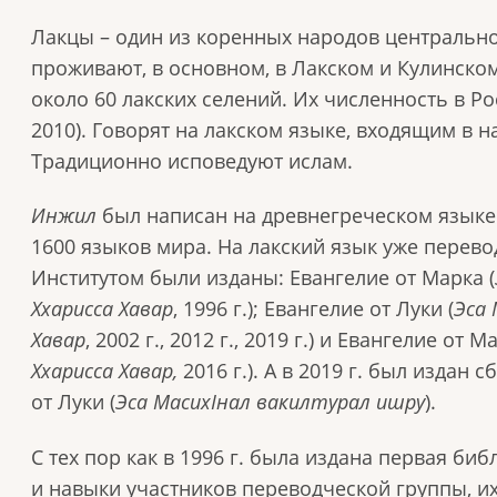
Лакцы – один из коренных народов центрально
проживают, в основном, в Лакском и Кулинско
около 60 лакских селений. Их численность в Росс
2010). Говорят на лакском языке, входящим в н
Традиционно исповедуют ислам.
Инжил
был написан на древнегреческом языке 
1600 языков мира. На лакский язык уже перев
Институтом были изданы: Евангелие от Марка (
Ххарисса Хавар
, 1996 г.); Евангелие от Луки (
Эса 
Хавар
, 2002 г., 2012 г., 2019 г.) и Евангелие от М
Ххарисса Хавар,
2016 г.). А в 2019 г. был издан
от Луки (
Эса МасихӀнал вакилтурал ишру
).
С тех пор как в 1996 г. была издана первая биб
и навыки участников переводческой группы, и