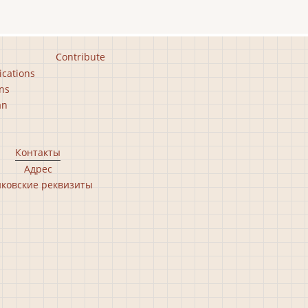
Contribute
ications
ns
an
Контакты
Адрес
ковские реквизиты