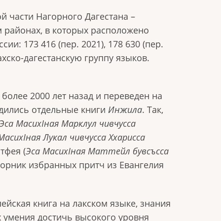
й части Нагорного Дагестана –
м районах, в которых расположено
ии: 173 416 (пер. 2021), 178 630 (пер.
ахско-дагестанскую группу языков.
более 2000 лет назад и переведен на
одились отдельные книги
Инжила
. Так,
Эса МасихӀная Марклул чивчусса
МасихӀная Лукал чивчусса Ххарисса
атфея (
Эса МасихӀная Маттейл бувсъсса
 сборник избранных притч из Евангелия
лейская книга на лакском языке, знания
х умения достичь высокого уровня