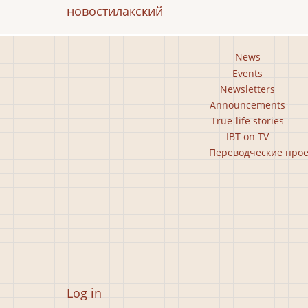
новости
лакский
Footer
News
Events
main
Newsletters
menu
Announcements
True-life stories
IBT on TV
Footer
Переводческие про
second
menu
User
Log in