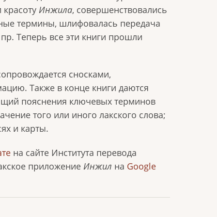
и красоту
Инжила
, совершенствовались
ьные термины, шлифовалась передача
пр. Теперь все эти книги прошли
сопровождается сносками,
цию. Также в конце книги даются
ающий пояснения ключевых терминов
ачение того или иного лакского слова;
ях и карты.
ате
на сайте Института перевода
 лакское приложение
Инжил
на
Google