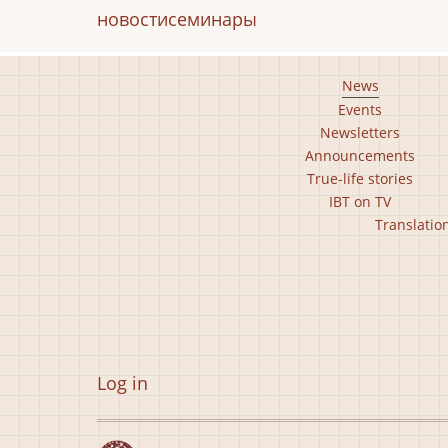
новости
семинары
Footer
News
Events
main
Newsletters
menu
Announcements
True-life stories
IBT on TV
Footer
Translatio
second
menu
User
Log in
account
menu