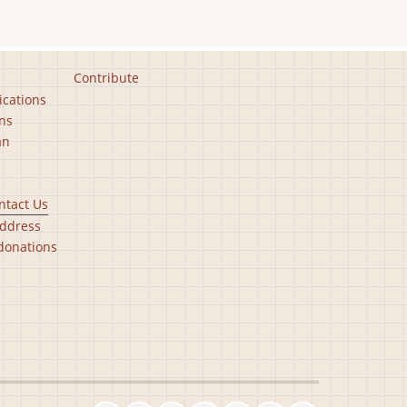
Contribute
ications
ns
an
ntact Us
ddress
donations