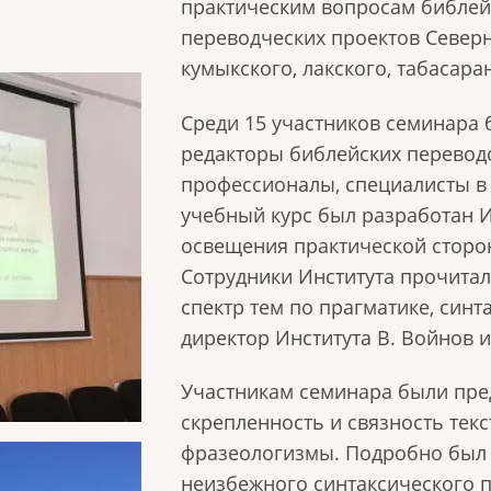
практическим вопросам библей
переводческих проектов Северно
кумыкского, лакского, табасара
Среди 15 участников семинара
редакторы библейских переводо
профессионалы, специалисты в 
учебный курс был разработан 
освещения практической сторо
Сотрудники Института прочита
спектр тем по прагматике, синт
директор Института В. Войнов и
Участникам семинара были пре
скрепленность и связность тек
фразеологизмы. Подробно был 
неизбежного синтаксического п