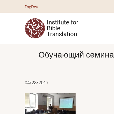
Skip
Eng
Deu
to
main
Institute for
content
Bible
Translation
Обучающий семинар
04/28/2017