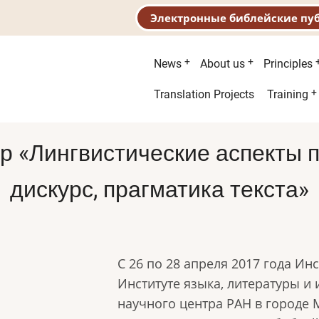
Электронные библейские пу
Main
News
About us
Principles
menu
Second
Translation Projects
Training
menu
 «Лингвистические аспекты пе
дискурс, прагматика текста»
С 26 по 28 апреля 2017 года Ин
Институте языка, литературы и 
научного центра РАН в городе