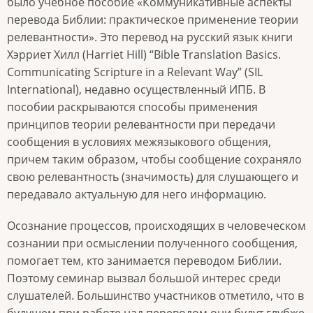
было учебное пособие «Коммуникативные аспекты
перевода Библии: практическое применение теории
релевантности». Это перевод на русский язык книги
Хэрриет Хилл (Harriet Hill) “Bible Translation Basics.
Communicating Scripture in a Relevant Way” (SIL
International), недавно осуществленный ИПБ. В
пособии раскрываются способы применения
принципов теории релевантности при передачи
сообщения в условиях межязыкового общения,
причем таким образом, чтобы сообщение сохраняло
свою релевантность (значимость) для слушающего и
передавало актуальную для него информацию.
Осознание процессов, происходящих в человеческом
сознании при осмыслении полученного сообщения,
помогает тем, кто занимается переводом Библии.
Поэтому семинар вызвал большой интерес среди
слушателей. Большинство участников отметило, что в
будущем при работе над переводом они будут глубже