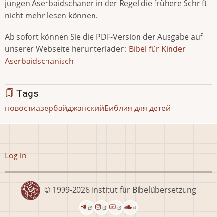
jungen Aserbaidschaner in der Regel die frühere Schrift
nicht mehr lesen können.
Ab sofort können Sie die PDF-Version der Ausgabe auf
unserer Webseite herunterladen:
Bibel für Kinder
Aserbaidschanisch
Tags
новости
азербайджанский
Библия для детей
User
Log in
account
menu
© 1999-2026
Institut für Bibelübersetzung