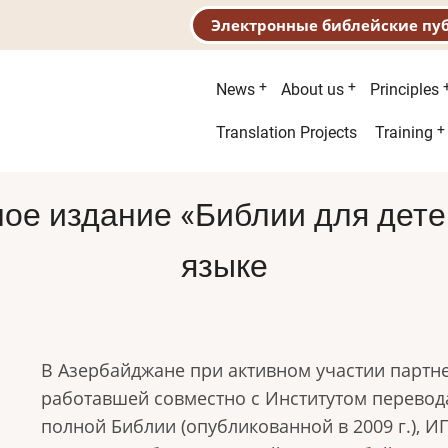
Электронные библейские пу
Main
News
About us
Principles
menu
Second
Translation Projects
Training
menu
ое издание «Библии для дете
языке
В Азербайджане при активном участии партне
работавшей совместно с Институтом перевод
полной Библии (опубликованной в 2009 г.), И