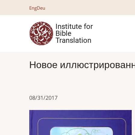
Skip
Eng
Deu
to
main
Institute for
content
Bible
Translation
Новое иллюстрированн
08/31/2017