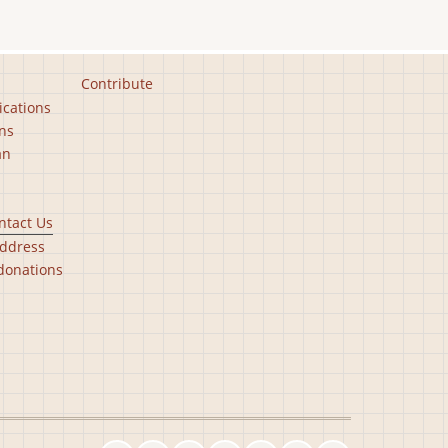
Contribute
ications
ns
an
ntact Us
ddress
donations