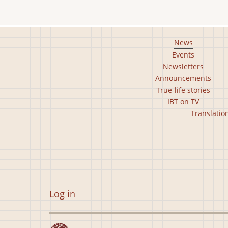
Footer
News
Events
main
Newsletters
menu
Announcements
True-life stories
IBT on TV
Footer
Translatio
second
menu
User
Log in
account
menu