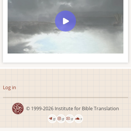
User
Log in
account
menu
© 1999-2026
Institute for Bible Translation