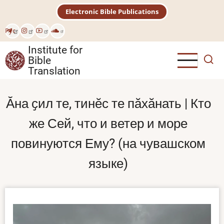
Skip
Electronic Bible Publications
to
main
Рус
content
Institute for
Bible
Translation
Ӑна ҫил те, тинӗс те пӑхӑнать | Кто
же Сей, что и ветер и море
повинуются Ему? (на чувашском
языке)