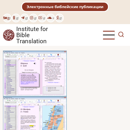
Skip
Электронные библейские публикации
to
main
Eng
content
Institute for
Bible
Translation