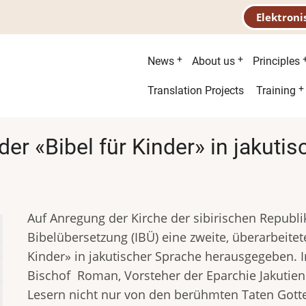
Elektroni
Main
News
About us
Principles
menu
Second
Translation Projects
Training
menu
er «Bibel für Kinder» in jakuti
Auf Anregung der Kirche der sibirischen Republik 
Bibelübersetzung (IBÜ) eine zweite, überarbeitet
Kinder» in jakutischer Sprache herausgegeben. 
Bischof Roman, Vorsteher der Eparchie Jakutie
Lesern nicht nur von den berühmten Taten Gottes