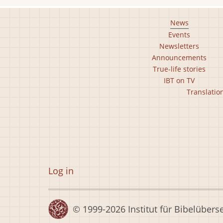
Footer
News
Events
main
Newsletters
menu
Announcements
True-life stories
IBT on TV
Footer
Translatio
second
menu
User
Log in
account
menu
© 1999-2026
Institut für Bibelübers