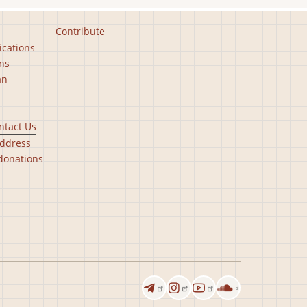
Contribute
ications
ns
an
ntact Us
ddress
donations