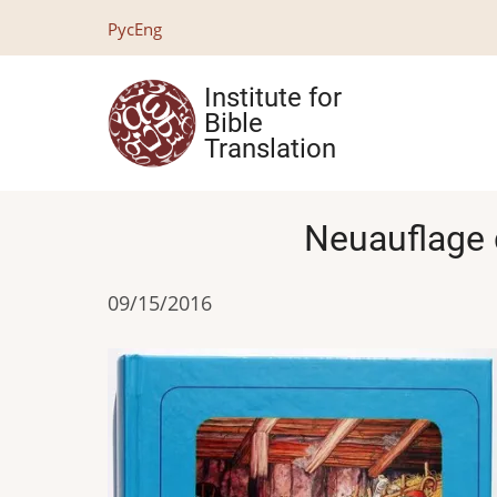
Skip
Рус
Eng
to
main
Institute for
content
Bible
Translation
Neuauflage d
09/15/2016