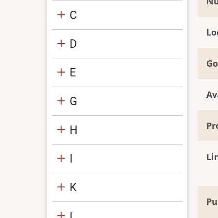
Nu
C
Lo
D
Go
E
Av
G
Pr
H
Li
I
K
Pu
L