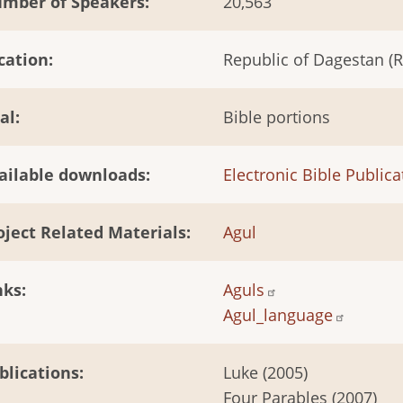
mber of Speakers
20,563
cation
Republic of Dagestan (R
al
Bible portions
ailable downloads
Electronic Bible Publica
oject Related Materials
Agul
nks
Aguls
Agul_language
blications
Luke (2005)
Four Parables (2007)