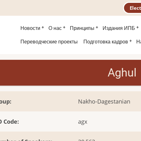
Elec
Main
Новости
О нас
Принципы
Издания ИПБ
menu
Second
Переводческие проекты
Подготовка кадров
Н
menu
Aghul
oup
Nakho-Dagestanian
O Code
agx