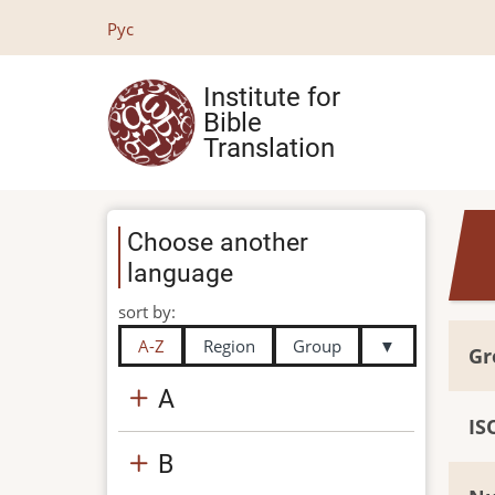
Skip
Рус
to
main
Institute for
content
Bible
Translation
Choose another
language
sort by:
A-Z
Region
Group
▼
Gr
A
IS
B