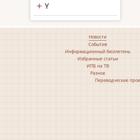
Y
Footer
Новости
События
main
Информационный бюллетень
menu
Избранные статьи
ИПБ на ТВ
Разное
Footer
Переводческие про
second
menu