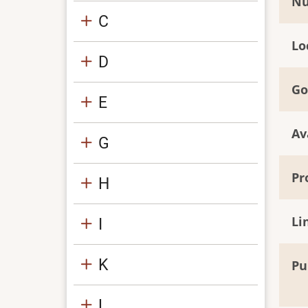
Nu
C
Lo
D
Go
E
Av
G
Pr
H
Li
I
K
Pu
L