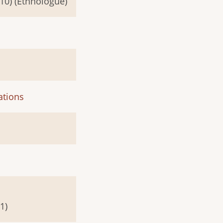
010) (Ethnologue)
ations
1)