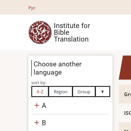
Skip
Рус
to
main
Institute for
content
Bible
Translation
Choose another
language
sort by:
A-Z
Region
Group
▼
Gr
A
IS
B