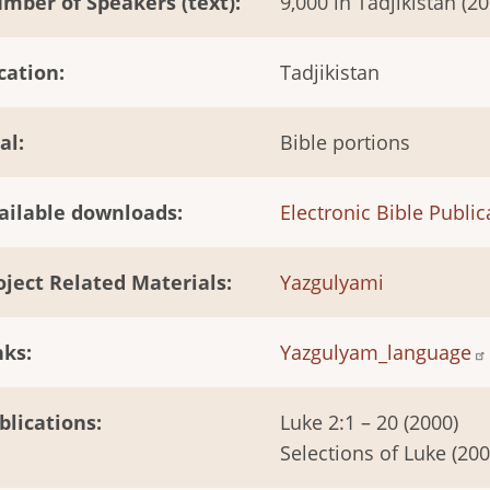
mber of Speakers (text)
9,000 in Tadjikistan (2
cation
Tadjikistan
al
Bible portions
ailable downloads
Electronic Bible Public
oject Related Materials
Yazgulyami
nks
Yazgulyam_language
blications
Luke 2:1 – 20 (2000)
Selections of Luke (200