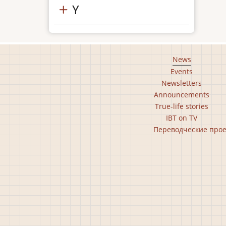
Y
Footer
News
Events
main
Newsletters
menu
Announcements
True-life stories
IBT on TV
Footer
Переводческие про
second
menu