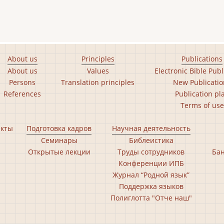
About us
Principles
Publications
About us
Values
Electronic Bible Publ
Persons
Translation principles
New Publicatio
References
Publication pl
Terms of use
екты
Подготовка кадров
Научная деятельность
Семинары
Библеистика
Открытые лекции
Труды сотрудников
Бан
Конференции ИПБ
Журнал “Родной язык”
Поддержка языков
Полиглотта "Отче наш"