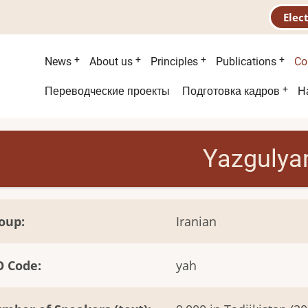
Elec
Main
News
About us
Principles
Publications
Co
menu
Second
Переводческие проекты
Подготовка кадров
Н
menu
Yazgulya
oup
Iranian
O Code
yah