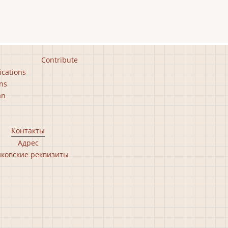
Contribute
ications
ns
an
Контакты
Адрес
ковские реквизиты